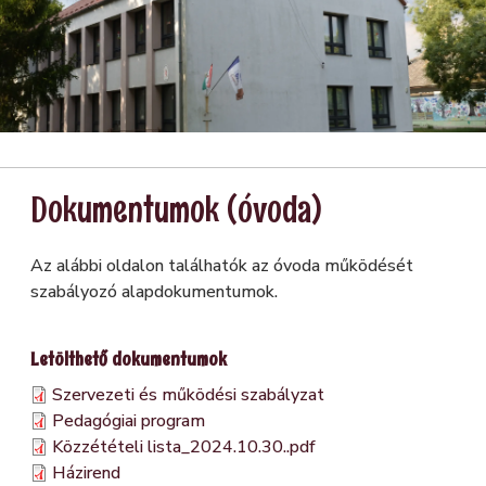
Kép
Kép
Kép
Dokumentumok (óvoda)
Az alábbi oldalon találhatók az óvoda működését
szabályozó alapdokumentumok.
Letölthető dokumentumok
Szervezeti és működési szabályzat
Pedagógiai program
Közzétételi lista_2024.10.30..pdf
Házirend