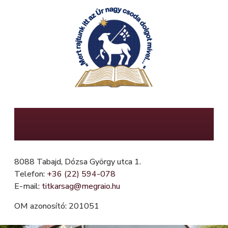
Ugrás
a
tartalomra
Mészöly Gedeon Református Általános
Iskola, Fügefa Óvoda és Mini Bölcsőde
8088 Tabajd, Dózsa György utca 1.
Telefon:
+36 (22) 594-078
E-mail:
titkarsag@megraio.hu
OM azonosító: 201051