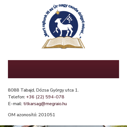
Ugrás
a
tartalomra
Mészöly Gedeon Református Általános
Iskola, Fügefa Óvoda és Mini Bölcsőde
8088 Tabajd, Dózsa György utca 1.
Telefon:
+36 (22) 594-078
E-mail:
titkarsag@megraio.hu
OM azonosító: 201051