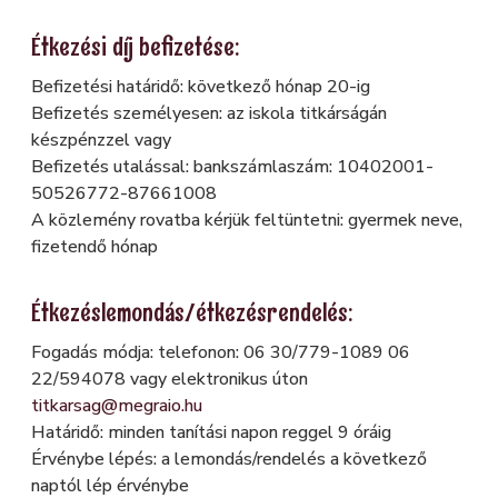
Étkezési díj befizetése:
Befizetési határidő: következő hónap 20-ig
Befizetés személyesen: az iskola titkárságán
készpénzzel vagy
Befizetés utalással: bankszámlaszám: 10402001-
50526772-87661008
A közlemény rovatba kérjük feltüntetni: gyermek neve,
fizetendő hónap
Étkezéslemondás/étkezésrendelés:
Fogadás módja: telefonon: 06 30/779-1089 06
22/594078 vagy elektronikus úton
titkarsag@megraio.hu
Határidő: minden tanítási napon reggel 9 óráig
Érvénybe lépés: a lemondás/rendelés a következő
naptól lép érvénybe