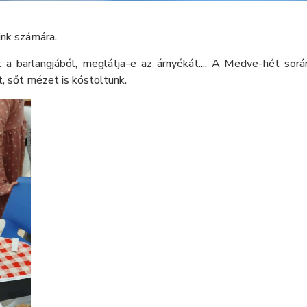
ink számára.
a barlangjából, meglátja-e az árnyékát.... A Medve-hét sorá
, sőt mézet is kóstoltunk.