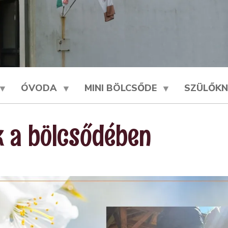
ÓVODA
MINI BÖLCSŐDE
SZÜLŐKN
 a bölcsődében