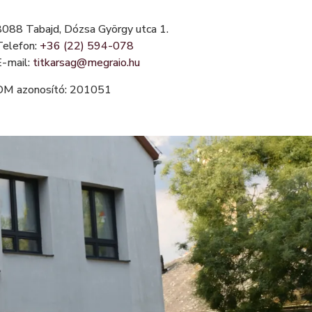
8088 Tabajd, Dózsa György utca 1.
Telefon:
+36 (22) 594-078
E-mail:
titkarsag@megraio.hu
OM azonosító: 201051