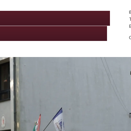
deon Református Általános
efa Óvoda és Mini Bölcsőde