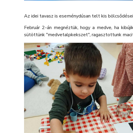
Az idei tavasz is eseménydúsan telt kis bölcsődése
Február 2-án megnéztük, hogy a medve, ha kibújik 
sütöttünk "medvetalpkekszet", ragasztottunk macit