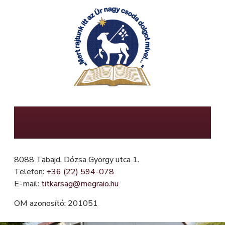
Ugrás
a
tartalomra
Mészöly Gedeon Református Általános
Iskola, Fügefa Óvoda és Mini Bölcsőde
8088 Tabajd, Dózsa György utca 1.
Telefon:
+36 (22) 594-078
E-mail:
titkarsag@megraio.hu
OM azonosító: 201051