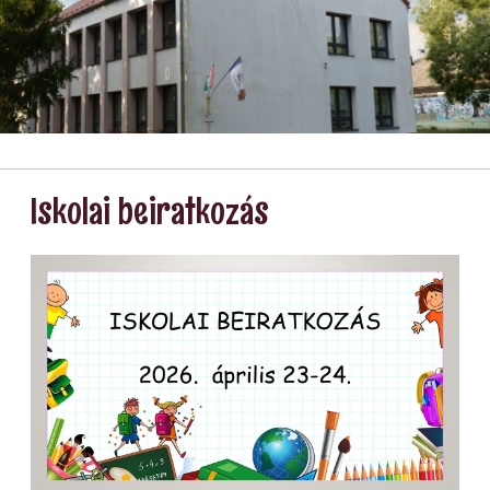
Kép
Kép
Kép
Iskolai beiratkozás
Kép