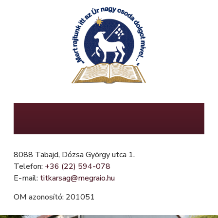
Ugrás
a
tartalomra
Mészöly Gedeon Református Általános
Iskola, Fügefa Óvoda és Mini Bölcsőde
8088 Tabajd, Dózsa György utca 1.
Telefon:
+36 (22) 594-078
E-mail:
titkarsag@megraio.hu
OM azonosító: 201051